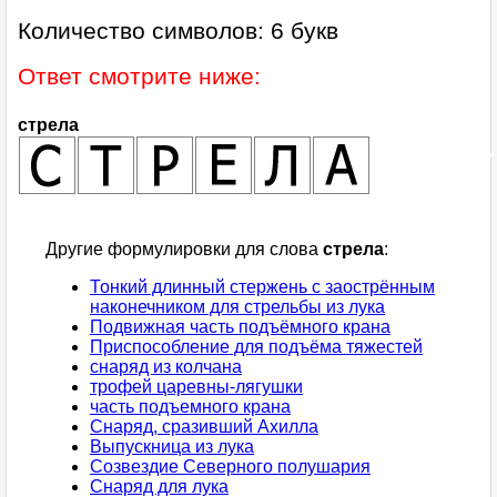
Количество символов: 6 букв
Ответ смотрите ниже:
стрела
Другие формулировки для слова
стрела
:
Тонкий длинный стержень с заострённым
наконечником для стрельбы из лука
Подвижная часть подъёмного крана
Приспособление для подъёма тяжестей
снаряд из колчана
трофей царевны-лягушки
часть подъемного крана
Снаряд, сразивший Ахилла
Выпускница из лука
Созвездие Северного полушария
Снаряд для лука