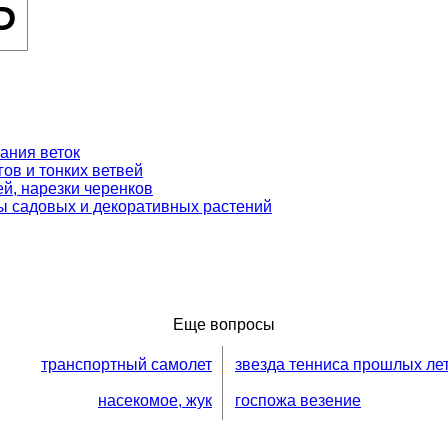
ания веток
ов и тонких ветвей
й, нарезки черенков
ы садовых и декоративных растений
Еще вопросы
транспортный самолет
звезда тенниса прошлых ле
насекомое, жук
госпожа везение