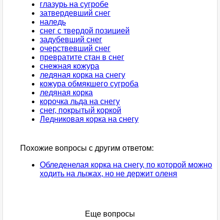
глазурь на сугробе
затвердевший снег
наледь
снег с твердой позицией
задубевший снег
очерствевший снег
превратите стан в снег
снежная кожура
ледяная корка на снегу
кожура обмякшего сугроба
ледяная корка
корочка льда на снегу
снег, покрытый коркой
Ледниковая корка на снегу
Похожие вопросы с другим ответом:
Обледенелая корка на снегу, по которой можно
ходить на лыжах, но не держит оленя
Еще вопросы