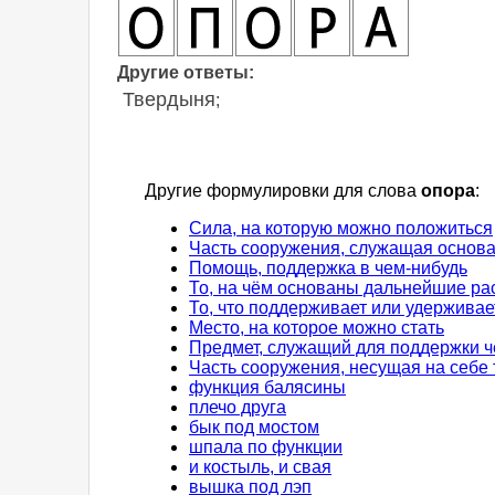
Другие ответы:
Твердыня
;
Другие формулировки для слова
опора
:
Сила, на которую можно положиться
Часть сооружения, служащая основ
Помощь, поддержка в чем-нибудь
То, на чём основаны дальнейшие р
То, что поддерживает или удерживае
Место, на которое можно стать
Предмет, служащий для поддержки ч
Часть сооружения, несущая на себе 
функция балясины
плечо друга
бык под мостом
шпала по функции
и костыль, и свая
вышка под лэп