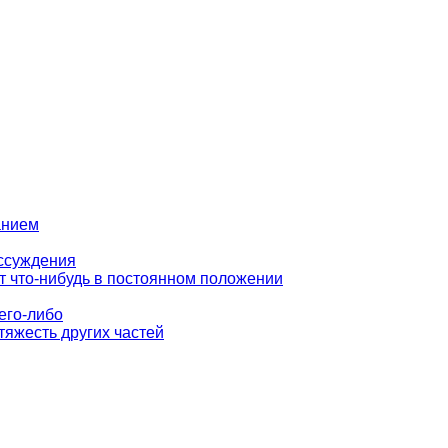
анием
ассуждения
т что-нибудь в постоянном положении
его-либо
тяжесть других частей