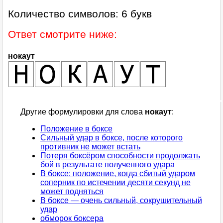
Количество символов: 6 букв
Ответ смотрите ниже:
нокаут
Другие формулировки для слова
нокаут
:
Положение в боксе
Сильный удар в боксе, после которого
противник не может встать
Потеря боксёром способности продолжать
бой в результате полученного удара
В боксе: положение, когда сбитый ударом
соперник по истечении десяти секунд не
может подняться
В боксе — очень сильный, сокрушительный
удар
обморок боксера