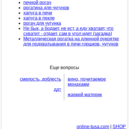
печной рогач
рогатина для чугунов
хапуга в печи
хапуга в пекле
рогач для чугунка
Не бык, а бодает, не ест, а еду хватает, что
схватит - отдает, сам в угол идет (загадка)
Металлическая рогатка на длинной рукоятке
для подхватывания в печи горшков, чугунов
Еще вопросы
смелость, доблесть
вино, почитаемое
монахами
ддт
жаркий материк
online-tusa.com
|
SHOP