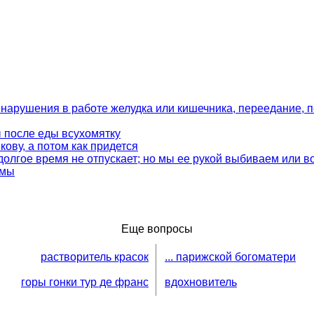
 нарушения в работе желудка или кишечника, переедание, 
после еды всухомятку
кову, а потом как придется
 долгое время не отпускает; но мы ее рукой выбиваем или 
гмы
Еще вопросы
растворитель красок
... парижской богоматери
горы гонки тур де франс
вдохновитель