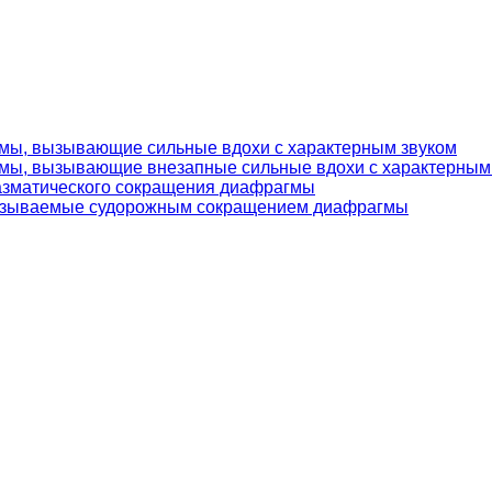
мы, вызывающие сильные вдохи с характерным звуком
ы, вызывающие внезапные сильные вдохи с характерным
азматического сокращения диафрагмы
вызываемые судорожным сокращением диафрагмы