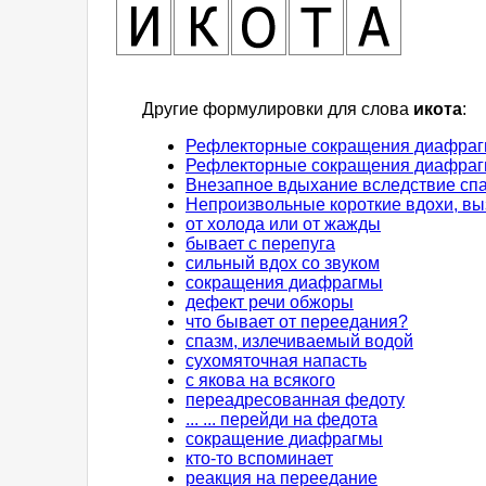
Другие формулировки для слова
икота
:
Рефлекторные сокращения диафраг
Рефлекторные сокращения диафрагм
Внезапное вдыхание вследствие сп
Непроизвольные короткие вдохи, 
от холода или от жажды
бывает с перепуга
сильный вдох со звуком
сокращения диафрагмы
дефект речи обжоры
что бывает от переедания?
спазм, излечиваемый водой
сухомяточная напасть
с якова на всякого
переадресованная федоту
... ... перейди на федота
сокращение диафрагмы
кто-то вспоминает
реакция на переедание