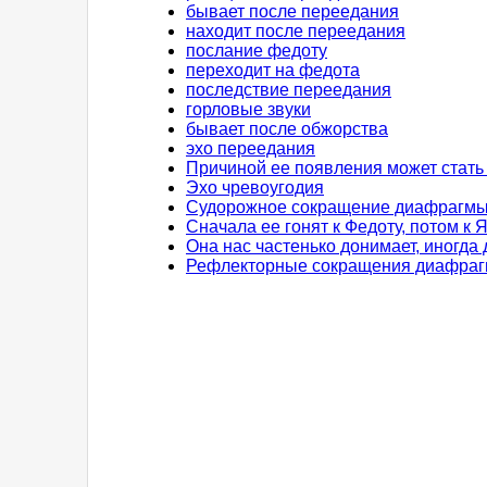
бывает после переедания
находит после переедания
послание федоту
переходит на федота
последствие переедания
горловые звуки
бывает после обжорства
эхо переедания
Причиной ее появления может стать
Эхо чревоугодия
Судорожное сокращение диафрагмы 
Сначала ее гонят к Федоту, потом к Я
Она нас частенько донимает, иногда
Рефлекторные сокращения диафра