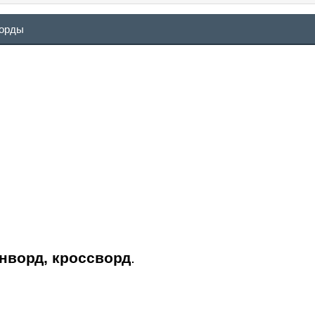
ворды
анворд, кроссворд
.