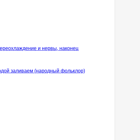
переохлаждение и нервы, наконец
водой заливаем (народный фольклор)