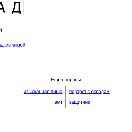
д
:
адков зимой
Еще вопросы
изысканная пища
портрет с окладом
амт
защитник