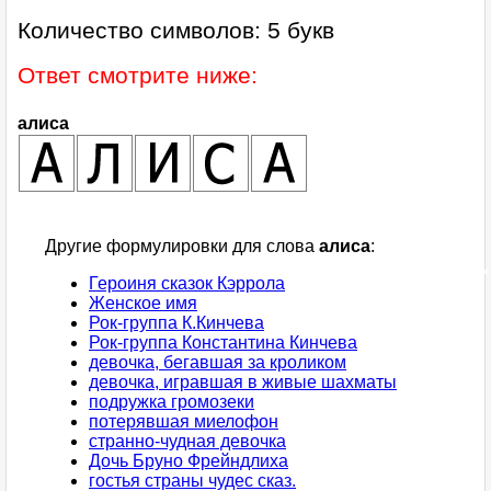
Количество символов: 5 букв
Ответ смотрите ниже:
алиса
Другие формулировки для слова
алиса
:
Героиня сказок Кэррола
Женское имя
Рок-группа К.Кинчева
Рок-группа Константина Кинчева
девочка, бегавшая за кроликом
девочка, игравшая в живые шахматы
подружка громозеки
потерявшая миелофон
странно-чудная девочка
Дочь Бруно Фрейндлиха
гостья страны чудес сказ.