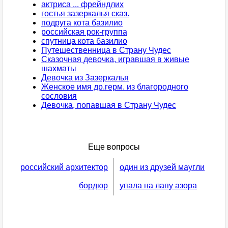
актриса ... фрейндлих
гостья зазеркалья сказ.
подруга кота базилио
российская рок-группа
спутница кота базилио
Путешественница в Страну Чудес
Сказочная девочка, игравшая в живые
шахматы
Девочка из Зазеркалья
Женское имя др.герм. из благородного
сословия
Девочка, попавшая в Страну Чудес
Еще вопросы
российский архитектор
один из друзей маугли
бордюр
упала на лапу азора