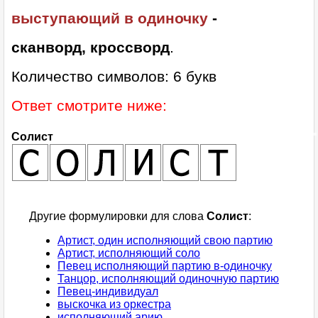
выступающий в одиночку
-
сканворд, кроссворд
.
Количество символов: 6 букв
Ответ смотрите ниже:
Солист
Другие формулировки для слова
Солист
:
Артист, один исполняющий свою партию
Артист, исполняющий соло
Певец исполняющий партию в-одиночку
Танцор, исполняющий одиночную партию
Певец-индивидуал
выскочка из оркестра
исполняющий арию