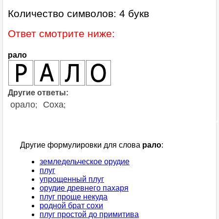
Количество символов: 4 букв
Ответ смотрите ниже:
рало
Другие ответы:
орало
Соха
;
;
Другие формулировки для слова
рало
:
земледельческое орудие
плуг
упрощенный плуг
орудие древнего пахаря
плуг проще некуда
родной брат сохи
плуг простой до примитива