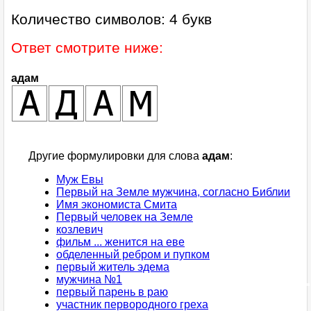
Количество символов: 4 букв
Ответ смотрите ниже:
адам
Другие формулировки для слова
адам
:
Муж Евы
Первый на Земле мужчина, согласно Библии
Имя экономиста Смита
Первый человек на Земле
козлевич
фильм ... женится на еве
обделенный ребром и пупком
первый житель эдема
мужчина №1
первый парень в раю
участник первородного греха