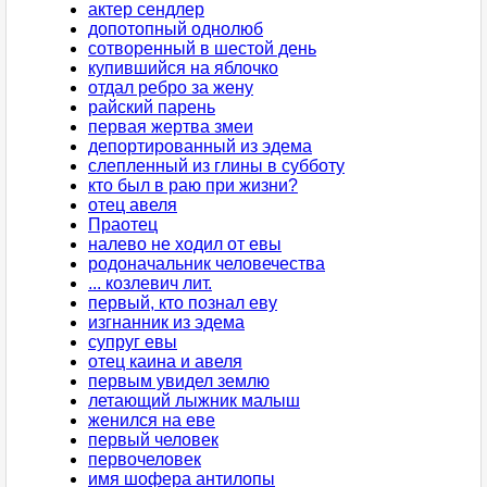
актер сендлер
допотопный однолюб
сотворенный в шестой день
купившийся на яблочко
отдал ребро за жену
райский парень
первая жертва змеи
депортированный из эдема
слепленный из глины в субботу
кто был в раю при жизни?
отец авеля
Праотец
налево не ходил от евы
родоначальник человечества
... козлевич лит.
первый, кто познал еву
изгнанник из эдема
супруг евы
отец каина и авеля
первым увидел землю
летающий лыжник малыш
женился на еве
первый человек
первочеловек
имя шофера антилопы