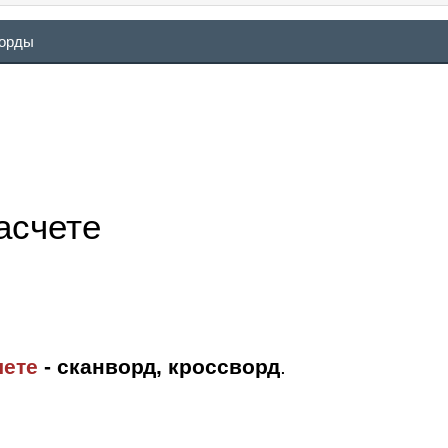
ворды
асчете
чете
- сканворд, кроссворд
.