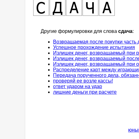
Другие формулировки для слова
сдача
:
Возвращаемая после покупки часть 
Успешное прохождение испытания
Излишек денег, возвращаемый при р
Излишек денег, возвращаемый после
Излишек денег, возвращаемый при о
Распределение карт между играющ
Передача порученного дела, обязан
проверяй ее возле кассы!
ответ ударом на удар
лишние деньги при расчете
юный