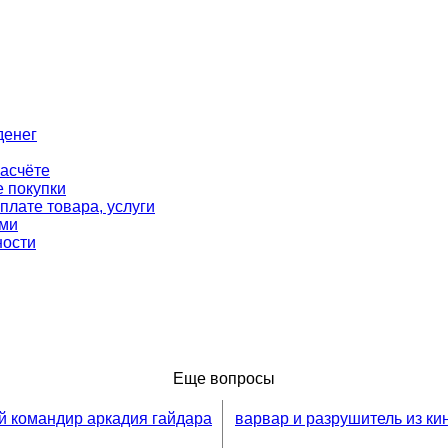
денег
асчёте
 покупки
плате товара, услуги
ими
ности
Еще вопросы
 командир аркадия гайдара
варвар и разрушитель из ки