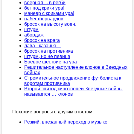
веерная ... в регби
бег под крики ура!
маневр с криками ура!
набег форвардов
бросок на высоту воен.
штурм
абордаж
бросок на врага
лава - казачья ...
бросок на противника
штурм, но не певица
Боевое шествие на ура
Решительное наступление клонов в Звездных
войнах
Стремительное продвижение футболиста к
воротам противника
Второй эпизод киноэпопеи Звездные войны
называется … клонов
Похожие вопросы с другим ответом:
Резкий, внезапный переход в музыке