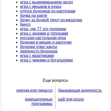
игра с выкрикиванием чисел
игра с мешком в руках
отпуск бочонков по карточкам
бочка на карте
бочку за бочкой тянут из мешочка
бинго
игра, где 77 это топорики
игра с дедами и топорами
русская настольная игра
бочонки в мешке и карточки
бочонки плюс карты
девяносто бочонков
игра с квартирами
игра с чижами и богатырями
Еще вопросы
неруда или пикассо
брыкающая конечность
компьютерные
рай для козла
программы