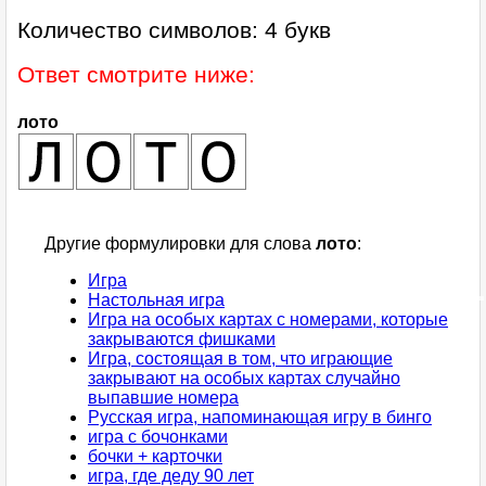
Количество символов: 4 букв
Ответ смотрите ниже:
лото
Другие формулировки для слова
лото
:
Игра
Настольная игра
Игра на особых картах с номерами, которые
закрываются фишками
Игра, состоящая в том, что играющие
закрывают на особых картах случайно
выпавшие номера
Русская игра, напоминающая игру в бинго
игра с бочонками
бочки + карточки
игра, где деду 90 лет