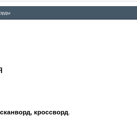
ворды
я
 сканворд, кроссворд
.