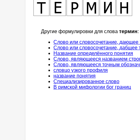
Другие формулировки для слова
термин
:
Слово или словосочетание, дающее т
Слово или словосочетание, дабщее т
Название определённого понятия
Слово, являющееся названием стро
Слово, являющееся точным обознач
словцо узкого профиля
название понятия
Специализированное слово
В римской мифологии бог границ