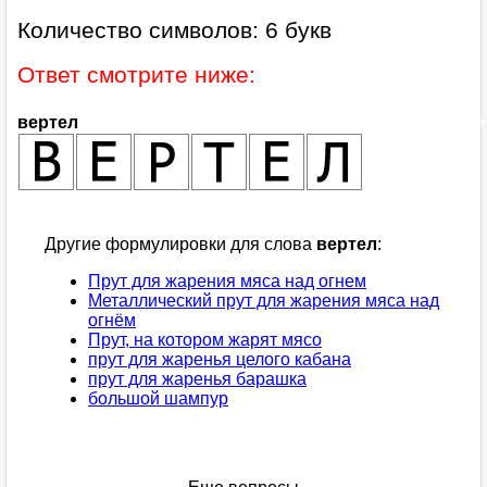
Количество символов: 6 букв
Ответ смотрите ниже:
вертел
Другие формулировки для слова
вертел
:
Прут для жарения мяса над огнем
Металлический прут для жарения мяса над
огнём
Прут, на котором жарят мясо
прут для жаренья целого кабана
прут для жаренья барашка
большой шампур