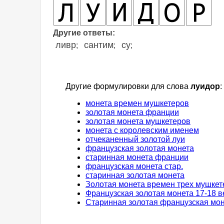
Другие ответы:
ливр
сантим
су
;
;
;
Другие формулировки для слова
луидор
:
монета времен мушкетеров
золотая монета франции
золотая монета мушкетеров
монета с королевским именем
отчеканенный золотой луи
французская золотая монета
старинная монета франции
французская монета стар.
старинная золотая монета
Золотая монета времен трех мушкет
Французская золотая монета 17-18 в
Старинная золотая французская мо