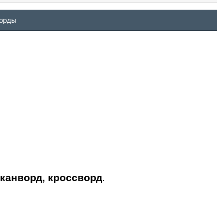
ворды
сканворд, кроссворд
.