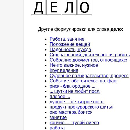
Другие формулировки для слова
дело
:
Работа, занятие
Положение вещей
Надобность, нужда
Сфера знаний, деятельности, работ
Собрание документов, относящихся 
Нечто важное, нужное
Круг ведения
Судебное разбирательство, процесс
Событие, обстоятельство, факт
риск - благородное ...
... шутки не любит посл.
плевое ...
дурное ... не хитрое посл.
продукт прокурорского шитья
оно мастера боится
занятие
кончил ... - гуляй смело
работа