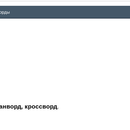
ворды
канворд, кроссворд
.