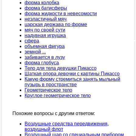
форма колобка
форма батисферы
форма жидкости в невесомости
неэластичный мяч
царская держава по форме
мяч по своей сути
надувная игрушка
сфера
объемная фигура
земной ...
забивается в лузу
форма глобуса
Тело для тела девушки Пикассо
Шаткая опора девочки с картины Пикассо
Какую форму стремиться занять мыльный
пузырь в пространстве
Геометрическое тело
Круглое геометрическое тело
Похожие вопросы с другим ответом:
Воздушные средства передвижения,
воздушный флот
Воздушный шар со специальным прибором