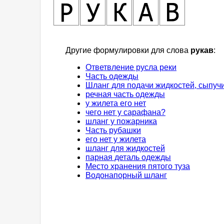
Другие формулировки для слова
рукав
:
Ответвление русла реки
Часть одежды
Шланг для подачи жидкостей, сыпучи
речная часть одежды
у жилета его нет
чего нет у сарафана?
шланг у пожарника
Часть рубашки
его нет у жилета
шланг для жидкостей
парная деталь одежды
Место хранения пятого туза
Водонапорный шланг