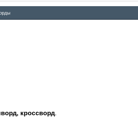
ворды
нворд, кроссворд
.