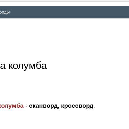
ворды
на колумба
 колумба
- сканворд, кроссворд
.