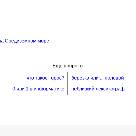
 на Средиземном море
Еще вопросы
что такое торос?
березка или ... полевой
0 или 1 в информатике
неблизкий лексикограф