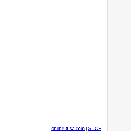
online-tusa.com
|
SHOP