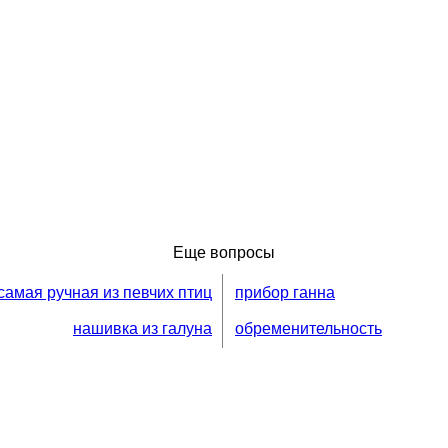
Еще вопросы
самая ручная из певчих птиц
прибор ганна
нашивка из галуна
обременительность