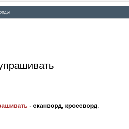
ворды
упрашивать
рашивать
- сканворд, кроссворд
.