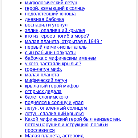
мифологический летун
герой, взмывший к солнцу
недолетевший юноша
дневная бабочка
воспарил и утонул
эллин, опаливший крылья
кто из героев погиб в море?
малая планета, открытая в 1949 г
первый летчик-испытатель
сын рабыни навкраты
бабочка с мифическим именем
у кого растаяли крылья?
горе-летун миф.
малая планета
мифический летун
крылатый герой мифов
отпрыск дедала
балет слонимского
поднялся к солнцу и упал
летун, опаленный солнцем
летун, спаливший крылья
Какой мифический герой был неизвестен,
потом нарушил инструкцию, погиб и
прославился
Малая планета, астероид