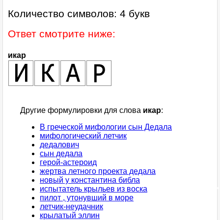
Количество символов: 4 букв
Ответ смотрите ниже:
икар
Другие формулировки для слова
икар
:
В греческой мифологии сын Дедала
мифологический летчик
дедалович
сын дедала
герой-астероид
жертва летного проекта дедала
новый у константина библа
испытатель крыльев из воска
пилот , утонувший в море
летчик-неудачник
крылатый эллин