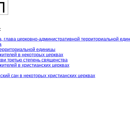
:
а, глава церковно-административной территориальной еди
а
территориальной единицы
ителей в некоторых церквах
ви третью степень священства
ителей в христианских церквах
кий сан в некоторых христианских церквах