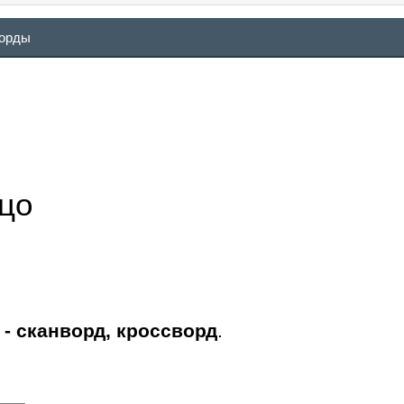
ворды
цо
- сканворд, кроссворд
.