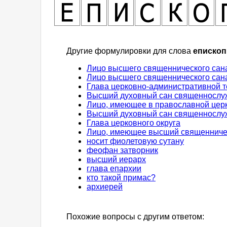
Другие формулировки для слова
епископ
Лицо высшего священнического сан
Лицо высшего священнического сан
Глава церковно-административной 
Высший духовный сан священнослуж
Лицо, имеющее в православной церк
Высший духовный сан священнослуж
Глава церковного округа
Лицо, имеющее высший священничес
носит фиолетовую сутану
феофан затворник
высший иерарх
глава епархии
кто такой примас?
архиерей
Похожие вопросы с другим ответом: