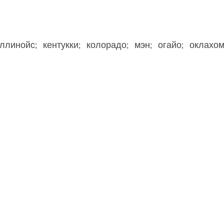
ллинойс
кентукки
колорадо
мэн
огайо
оклахо
;
;
;
;
;