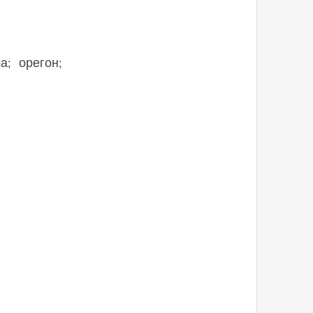
ма
орегон
;
;