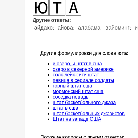
Другие ответы:
айдахо
айова
алабама
вайоминг
и
;
;
;
;
Другие формулировки для слова
юта
:
и озеро, и штат в сша
озеро в северной америке
солк-лейк-сити штат
певица в сериале солдаты
горный штат сша
мормонский штат сша
соседка невады
штат баскетбольного джаза
штат в сша
штат баскетбольных джазистов
Штат на западе США
Похожие вопросы с другим ответом: