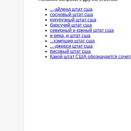
...-айленд штат сша
сосновый штат сша
кукурузный штат сша
барсучий штат сша
северный и южный штат сша
и река, и штат сша
...хэмпшир штат сша
...-джерси штат сша
рисовый штат сша
Какой штат США обозначается сочет