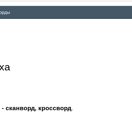
ворды
ха
- сканворд, кроссворд
.