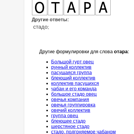
Другие ответы:
стадо
;
Другие формулировки для слова
отара
:
Большой гурт овец
рунный коллектив
пасущаяся группа
блеющий коллектив
коллектив пасущихся
чабан и его команда
большое стадо овец
овечья компания
овечья группировка
овечий коллектив
группа овец
блеющее стадо
шерстяное стадо
стадо, подгоняемое чабаном