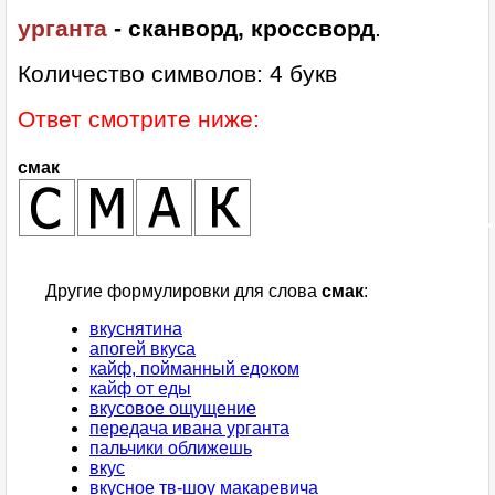
урганта
- сканворд, кроссворд
.
Количество символов: 4 букв
Ответ смотрите ниже:
смак
Другие формулировки для слова
смак
:
вкуснятина
апогей вкуса
кайф, пойманный едоком
кайф от еды
вкусовое ощущение
передача ивана урганта
пальчики оближешь
вкус
вкусное тв-шоу макаревича