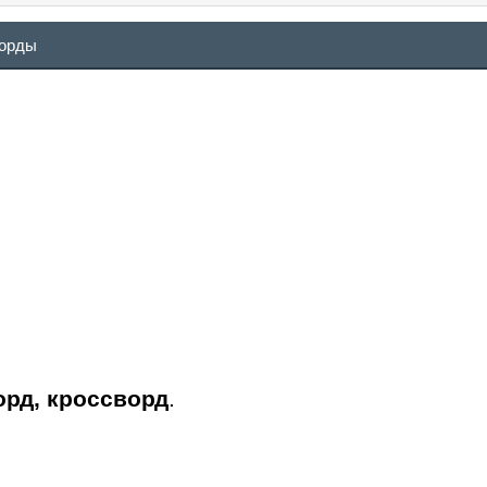
ворды
орд, кроссворд
.