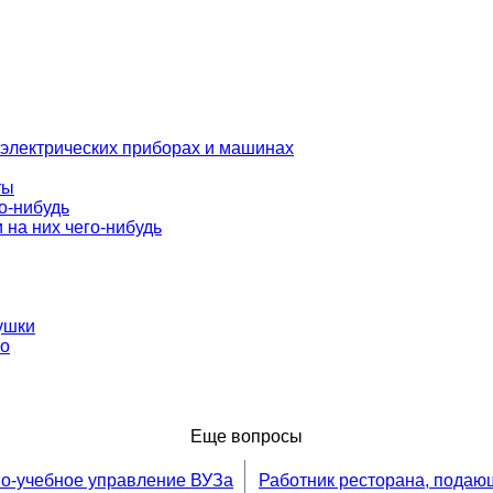
 электрических приборах и машинах
ты
о-нибудь
 на них чего-нибудь
ушки
бо
Еще вопросы
о-учебное управление ВУЗа
Работник ресторана, подаю