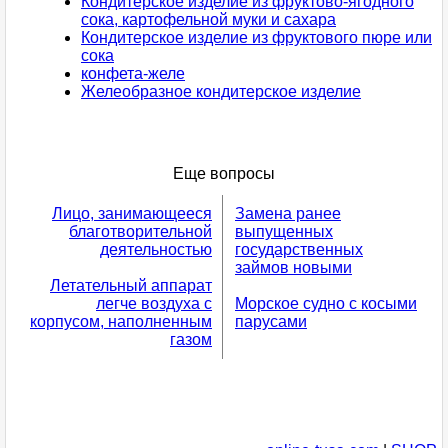
Кондитерское изделие из фруктово-ягодного
сока, картофельной муки и сахара
Кондитерское изделие из фруктового пюре или
сока
конфета-желе
Желеобразное кондитерское изделие
Еще вопросы
Лицо, занимающееся
Замена ранее
благотворительной
выпущенных
деятельностью
государственных
займов новыми
Летательный аппарат
легче воздуха с
Морское судно с косыми
корпусом, наполненным
парусами
газом