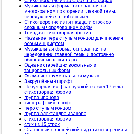
Стихотворение из 15 строк в 3 строфах
Музыкальная форма, основанная на
многократном повторении главной темы,
чередующейся с побочными
Стихотворение из пятнадцати строк со
сложным чередованием рифм
Твёрдая стихотворная форма
Название пера с тупым концом для писания
особым шрифтом
Музыкальная форма, основанная на
чередовании главной темы и постоянно
обновляемых эпизодов
Одна из старейших вокальных и
танцевальных форм
Форма инструментальной музыки
Закруглённый шрифт
Популярная во французской поэзии 17 века
стихотворная форма
группа иванова
типографский шрифт
перо с тупым концом
группа александра иванова
стихотворная форма
стих из 15 строк
Старинный европейский вид стихотворения из