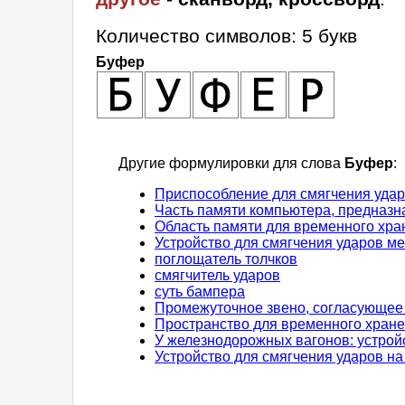
Количество символов: 5 букв
Буфер
Другие формулировки для слова
Буфер
:
Приспособление для смягчения уда
Часть памяти компьютера, предназ
Область памяти для временного хр
Устройство для смягчения ударов м
поглощатель толчков
смягчитель ударов
суть бампера
Промежуточное звено, согласующее 
Пространство для временного хране
У железнодорожных вагонов: устрой
Устройство для смягчения ударов на