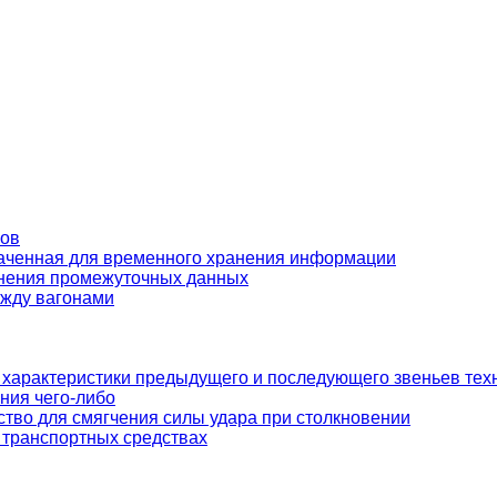
ров
наченная для временного хранения информации
анения промежуточных данных
ежду вагонами
характеристики предыдущего и последующего звеньев тех
ния чего-либо
ство для смягчения силы удара при столкновении
 транспортных средствах