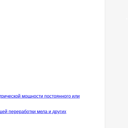
трической мощности постоянного или
щей переработки мела и других