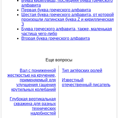
Буква кириллицы, последняя буква греческого
алфавита
Первая буква греческого алфавита
Шестая буква греческого алфавита, от которой
произошли латинская буква Z и кириллическая
З
Буква греческого алфавита, также, маленькая
частица чего-либо
Вторая буква греческого алфавита
Еще вопросы
Вал с пониженной
Тип актёрских ролей
жесткостью на кручение,
применяемый для
Известный
улучшения гашения
отечественный писатель
крутильных колебаний
Глубокая вертикальная
скважина для разных
технических
надобностей