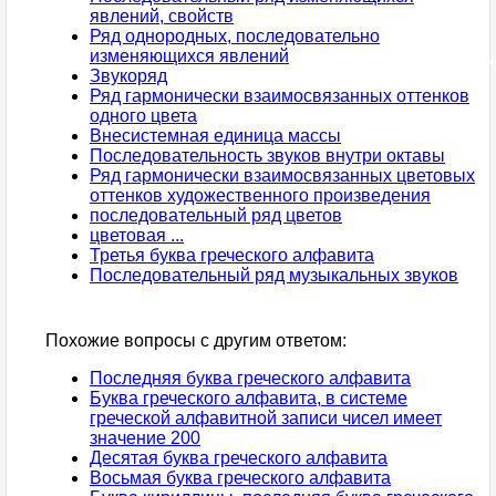
явлений, свойств
Ряд однородных, последовательно
изменяющихся явлений
Звукоряд
Ряд гармонически взаимосвязанных оттенков
одного цвета
Внесистемная единица массы
Последовательность звуков внутри октавы
Ряд гармонически взаимосвязанных цветовых
оттенков художественного произведения
последовательный ряд цветов
цветовая ...
Третья буква греческого алфавита
Последовательный ряд музыкальных звуков
Похожие вопросы с другим ответом:
Последняя буква греческого алфавита
Буква греческого алфавита, в системе
греческой алфавитной записи чисел имеет
значение 200
Десятая буква греческого алфавита
Восьмая буква греческого алфавита