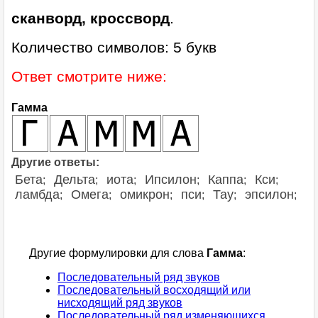
сканворд, кроссворд
.
Количество символов: 5 букв
Ответ смотрите ниже:
Гамма
Другие ответы:
Бета
Дельта
иота
Ипсилон
Каппа
Кси
;
;
;
;
;
;
ламбда
Омега
омикрон
пси
Тау
эпсилон
;
;
;
;
;
;
Другие формулировки для слова
Гамма
:
Последовательный ряд звуков
Последовательный восходящий или
нисходящий ряд звуков
Последовательный ряд изменяющихся