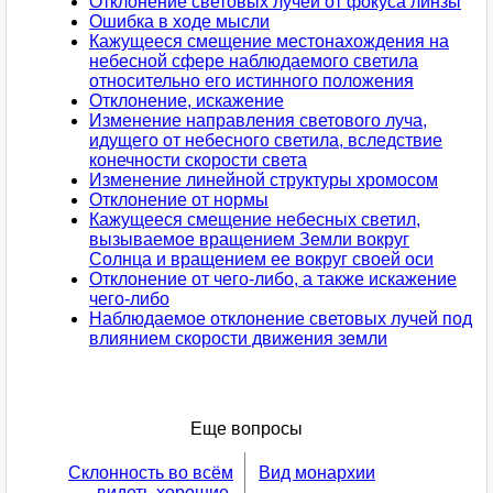
Отклонение световых лучей от фокуса линзы
Ошибка в ходе мысли
Кажущееся смещение местонахождения на
небесной сфере наблюдаемого светила
относительно его истинного положения
Отклонение, искажение
Изменение направления светового луча,
идущего от небесного светила, вследствие
конечности скорости света
Изменение линейной структуры хромосом
Отклонение от нормы
Кажущееся смещение небесных светил,
вызываемое вpащением Земли вокpуг
Солнца и вpащением ее вокpуг своей оси
Отклонение от чего-либо, а также искажение
чего-либо
Наблюдаемое отклонение световых лучей под
влиянием скорости движения земли
Еще вопросы
Склонность во всём
Вид монархии
видеть хорошие,