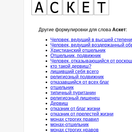
Другие формулировки для слова
Аскет
:
Человек, ведущий в высшей степен
Человек, ведущий воздержанный об
Христианский отшельник
Отшельник, подвижник
Человек, отказывающийся от роско
кто такой дервиш?
лишивший себя всего
религиозный подвижник
отказавшийся от всех благ
отшельник
типичный пуританин
религиозный лишенец
Дервиш
отказник от благ жизни
отказник от прелестей жизни
монах строгих правил
монах-отшельник
монах строгих нравов