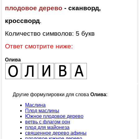
плодовое дерево
- сканворд,
кроссворд
.
Количество символов: 5 букв
Ответ смотрите ниже:
Олива
Другие формулировки для слова
Олива
:
Маслина
Плод маслины
Южное плодовое дерево
ветвь с флагом оон
плод для майонеза
священное дерево афины
плодовое южное дерево