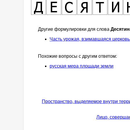
Другие формулировки для слова
Десятин
Часть урожая, взимавшаяся церков
Похожие вопросы с другим ответом:
русская мера площади земли
Пространство, выделяемое внутри терр
Лицо, соверша