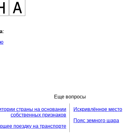
а
:
ью
Еще вопросы
итории страны на основании
Искривлённое место
собственных признаков
Пояс земного шара
ющее поездку на транспорте