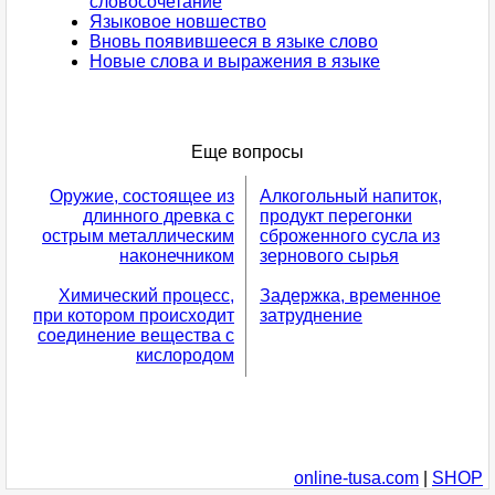
словосочетание
Языковое новшество
Вновь появившееся в языке слово
Новые слова и выражения в языке
Еще вопросы
Оружие, состоящее из
Алкогольный напиток,
длинного древка с
продукт перегонки
острым металлическим
сброженного сусла из
наконечником
зернового сырья
Химический процесс,
Задержка, временное
при котором происходит
затруднение
соединение вещества с
кислородом
online-tusa.com
|
SHOP