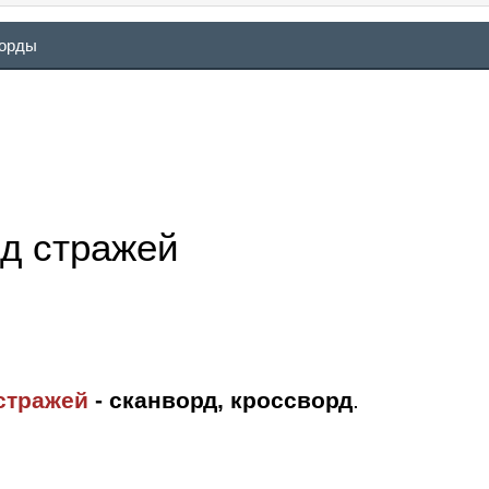
ворды
од стражей
 стражей
- сканворд, кроссворд
.