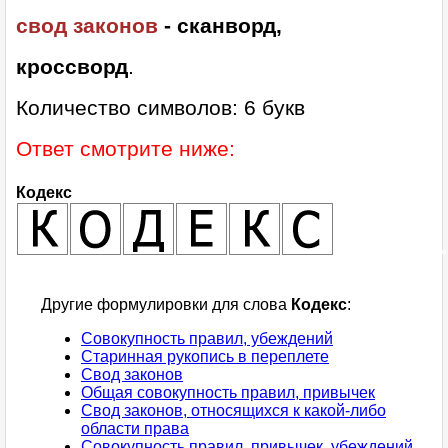
свод законов
- сканворд,
кроссворд
.
Количество символов: 6 букв
Ответ смотрите ниже:
Кодекс
Другие формулировки для слова
Кодекс
:
Совокупность правил, убеждений
Старинная рукопись в переплете
Свод законов
Общая совокупность правил, привычек
Свод законов, относящихся к какой-либо
области права
Совокупность правил, привычек, убеждений