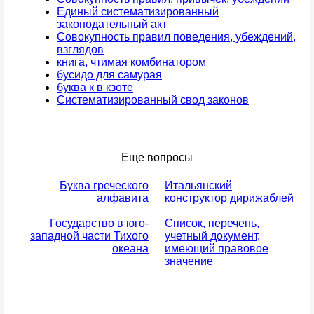
Единый систематизированный
законодательный акт
Совокупность правил поведения, убеждений,
взглядов
книга, чтимая комбинатором
бусидо для самурая
буква к в кзоте
Систематизиpованный свод законов
Еще вопросы
Буква греческого
Итальянский
алфавита
конструктор дирижаблей
Государство в юго-
Список, перечень,
западной части Тихого
учетный документ,
океана
имеющий правовое
значение