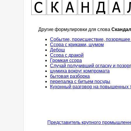
Другие формулировки для слова
Сканда
Событие, происшествие, позорящее 
Ссора с криками, шумом
Дебош
Ссора с дракой
Громкая ссора
Случай получивший огласку и позор
шумиха вокруг компромата
бытовая разборка
перепалка с битьем посуды
Кухонный разговор на повышенных 
Представитель крупного промышленн