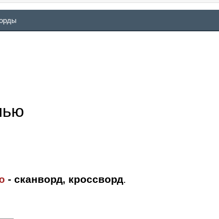
ворды
нью
ю
- сканворд, кроссворд
.