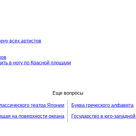
ену всех артистов
ков
ть в ногу по Красной площади
Еще вопросы
классического театра Японии
Буква греческого алфавита
ющая на поверхности океана
Государство в юго-западной