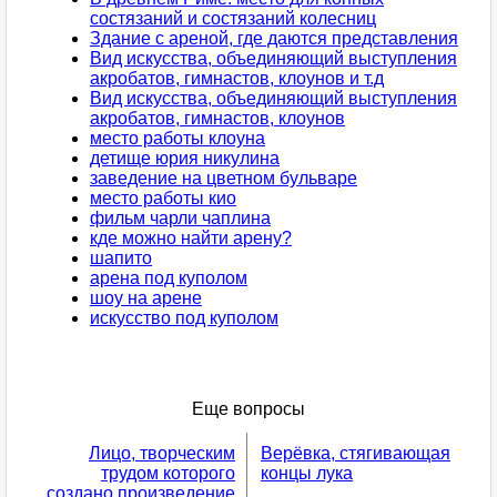
состязаний и состязаний колесниц
Здание с ареной, где даются представления
Вид искусства, объединяющий выступления
акробатов, гимнастов, клоунов и т.д
Вид искусства, объединяющий выступления
акробатов, гимнастов, клоунов
место работы клоуна
детище юрия никулина
заведение на цветном бульваре
место работы кио
фильм чарли чаплина
кде можно найти арену?
шапито
арена под куполом
шоу на арене
искусство под куполом
Еще вопросы
Лицо, творческим
Верёвка, стягивающая
трудом которого
концы лука
создано произведение